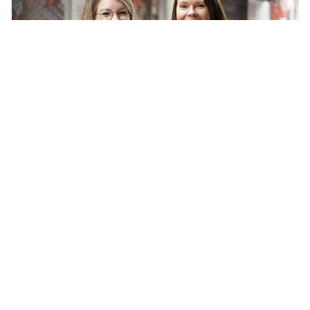
01.06.2023
Mitgliederversammlung bestätigt Liesa
Scholzen und Elke Comoth als Co-
Vorsitzende
Die Mitglieder von ProDG haben auf ihrer
Generalversammlung am 31. Mai 2023 ihre beiden
CoVorsitzenden, Liesa Scholzen und Elke Comoth, für
weitere drei Jahre im Amt bestätigt. Einstimmig