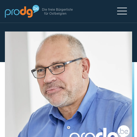
Die freie Bürgerliste
für Ostbelgien