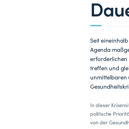
Dau
Seit eineinhal
Agenda maßgeb
erforderliche
treffen und g
unmittelbaren 
Gesundheitskri
In dieser Krisen
politische Priori
von der Gesundhe