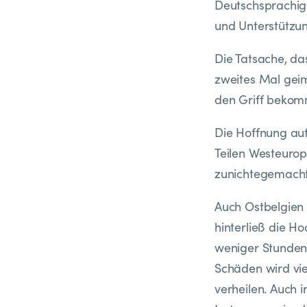
Deutschsprachige
und Unterstützu
Die Tatsache, das
zweites Mal geim
den Griff bekomm
Die Hoffnung au
Teilen Westeurop
zunichtegemacht
Auch Ostbelgien 
hinterließ die H
weniger Stunden
Schäden wird vi
verheilen. Auch 