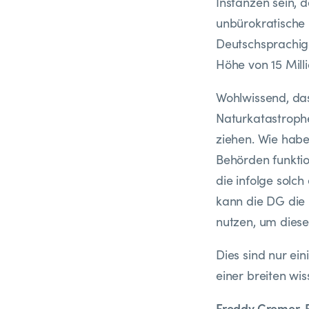
Instanzen sein, 
unbürokratische 
Deutschsprachig
Höhe von 15 Milli
Wohlwissend, das
Naturkatastrophe 
ziehen. Wie hab
Behörden funkti
die infolge solc
kann die DG die
nutzen, um diese
Dies sind nur ei
einer breiten wi
Freddy Cremer, 