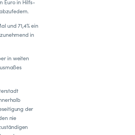
 Euro in Hilfs-
abzufedern.
Mal und 71,4% ein
e zunehmend in
er in weiten
 Ausmaßes
terstadt
innerhalb
eseitigung der
den nie
 zuständigen