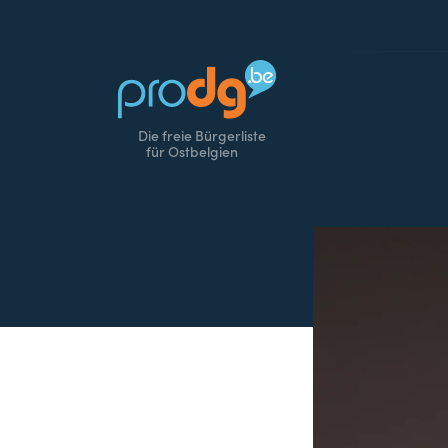
Die freie Bürgerliste
für Ostbelgien