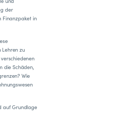
de und
ng der
 Finanzpaket in
iese
n Lehren zu
 verschiedenen
m die Schäden,
ugrenzen? Wie
Wohnungswesen
nd auf Grundlage