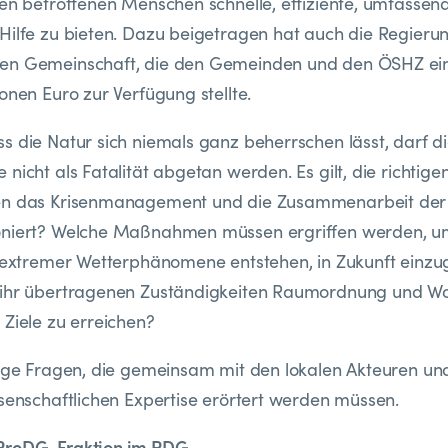
den betroffenen Menschen schnelle, effiziente, umfassen
Hilfe zu bieten. Dazu beigetragen hat auch die Regieru
en Gemeinschaft, die den Gemeinden und den ÖSHZ ein
onen Euro zur Verfügung stellte.
s die Natur sich niemals ganz beherrschen lässt, darf d
nicht als Fatalität abgetan werden. Es gilt, die richtige
en das Krisenmanagement und die Zusammenarbeit der
oniert? Welche Maßnahmen müssen ergriffen werden, u
h extremer Wetterphänomene entstehen, in Zukunft einz
 ihr übertragenen Zuständigkeiten Raumordnung und 
 Ziele zu erreichen?
nige Fragen, die gemeinsam mit den lokalen Akteuren u
ssenschaftlichen Expertise erörtert werden müssen.
ProDG-Fraktion im PDG