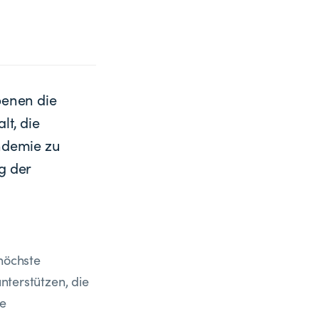
benen die
t, die
ndemie zu
g der
 höchste
unterstützen, die
ie