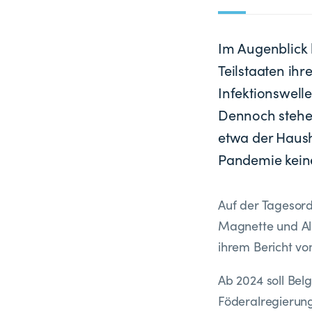
Im Augenblick 
Teilstaaten ih
Infektionswell
Dennoch stehen
etwa der Haush
Pandemie keine
Auf der Tagesord
Magnette und Al
ihrem Bericht v
Ab 2024 soll Bel
Föderalregierung