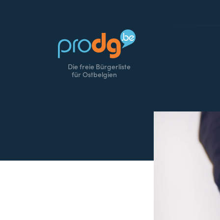
Die freie Bürgerliste
für Ostbelgien