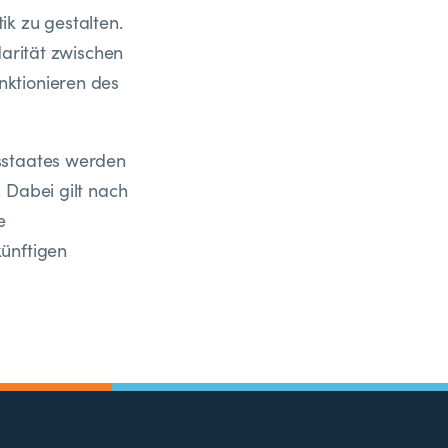
k zu gestalten.
darität zwischen
nktionieren des
sstaates werden
 Dabei gilt nach
e
künftigen