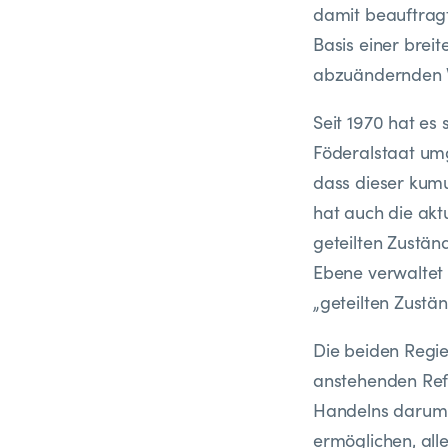
damit beauftragt
Basis einer breit
abzuändernden Ve
Seit 1970 hat es
Föderalstaat um
dass dieser kum
hat auch die akt
geteilten Zustän
Ebene verwaltet 
„geteilten Zustän
Die beiden Regie
anstehenden Refo
Handelns darum 
ermöglichen, all