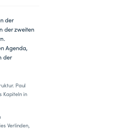
n der
n der zweiten
n.
en Agenda,
n der
uktur. Paul
Kapiteln in
n
es Verlinden,