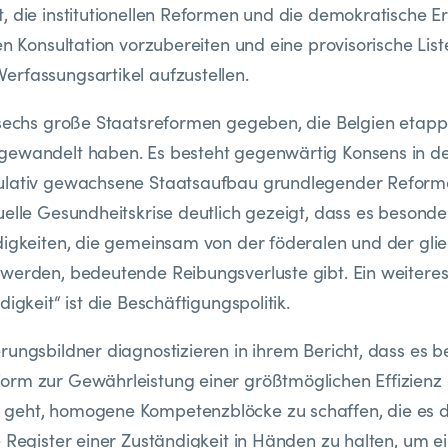
, die institutionellen Reformen und die demokratische 
en Konsultation vorzubereiten und eine provisorische List
rfassungsartikel aufzustellen.
 sechs große Staatsreformen gegeben, die Belgien etapp
gewandelt haben. Es besteht gegenwärtig Konsens in de
ulativ gewachsene Staatsaufbau grundlegender Reform
uelle Gesundheitskrise deutlich gezeigt, dass es besond
digkeiten, die gemeinsam von der föderalen und der glie
werden, bedeutende Reibungsverluste gibt. Ein weiteres 
digkeit“ ist die Beschäftigungspolitik.
rungsbildner diagnostizieren in ihrem Bericht, dass es b
rm zur Gewährleistung einer größtmöglichen Effizienz d
geht, homogene Kompetenzblöcke zu schaffen, die es d
e Register einer Zuständigkeit in Händen zu halten, um ei