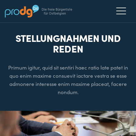
Die freie Bürgerliste
für Ostbelgien
STELLUNGNAHMEN UND
REDEN
Primum igitur, quid sit sentiri haec ratio late patet in
quo enim maxime consuevit iactare vestra se esse
admonere interesse enim maxime placeat, facere
nondum.