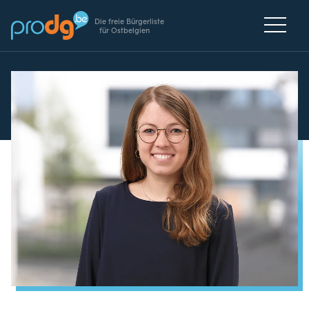
Die freie Bürgerliste
für Ostbelgien