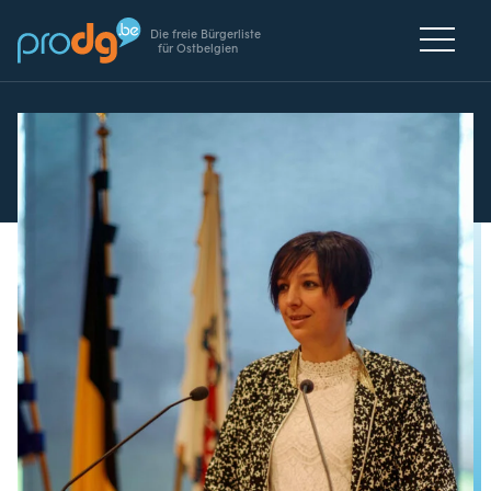
Die freie Bürgerliste
für Ostbelgien