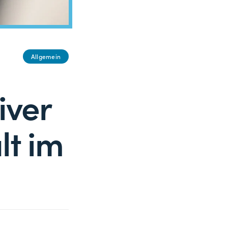
Allgemein
iver
lt im