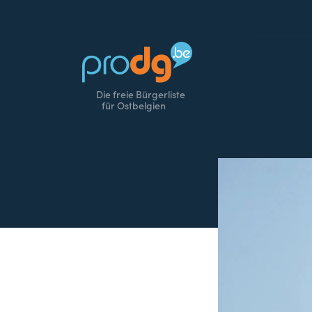
Die freie Bürgerliste
für Ostbelgien