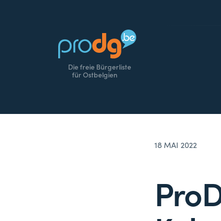
Die freie Bürgerliste
für Ostbelgien
18 MAI 2022
ProD