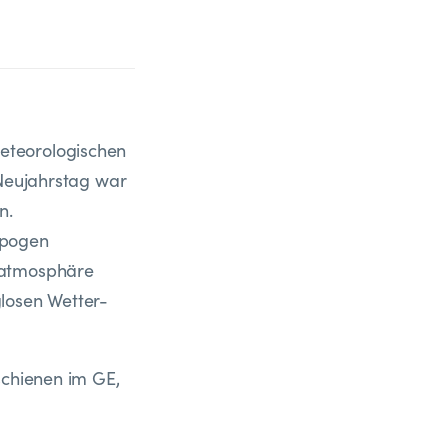
eteorologischen
 Neujahrstag war
n.
opogen
datmosphäre
losen Wetter-
schienen im GE,