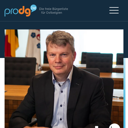
Die freie Bürgerliste
für Ostbelgien