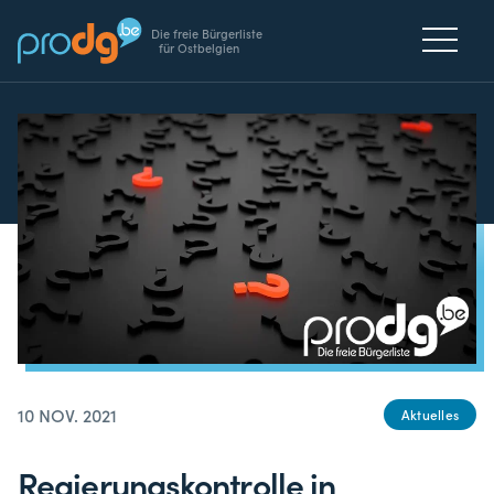
Die freie Bürgerliste
für Ostbelgien
10 NOV. 2021
Aktuelles
Regierungskontrolle in