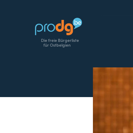
Die freie Bürgerliste
für Ostbelgien