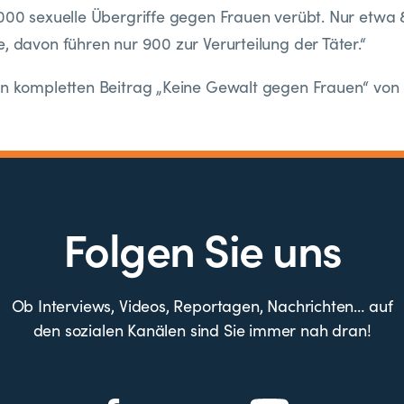
.000 sexuelle Übergriffe gegen Frauen verübt. Nur etwa
e, davon führen nur 900 zur Verurteilung der Täter.“
den kompletten Beitrag „Keine Gewalt gegen Frauen“ vo
Folgen Sie uns
Ob Interviews, Videos, Reportagen, Nachrichten… auf
den sozialen Kanälen sind Sie immer nah dran!