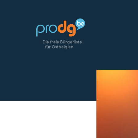
Die freie Bürgerliste
für Ostbelgien