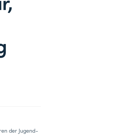
r,
g
oren der Jugend-