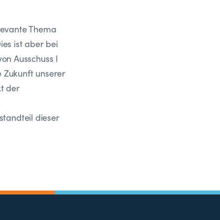
relevante Thema
es ist aber bei
von Ausschuss I
e Zukunft unserer
t der
e
tandteil dieser