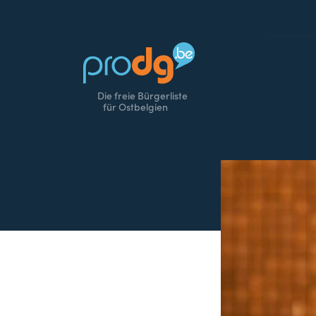
Die freie Bürgerliste
für Ostbelgien