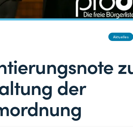
Aktuelles
ntierungsnote z
altung der
mordnung