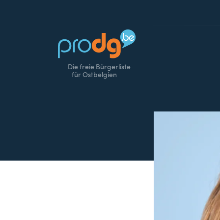
Die freie Bürgerliste
für Ostbelgien