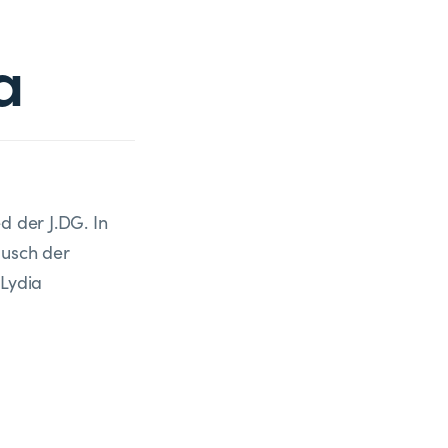
a
d der J.DG. In
ausch der
 Lydia