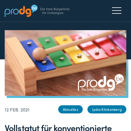
Die freie Bürgerliste
für Ostbelgien
12 FEB. 2021
Aktuelles
Lydia Klinkenberg
Vollstatut für konventionierte