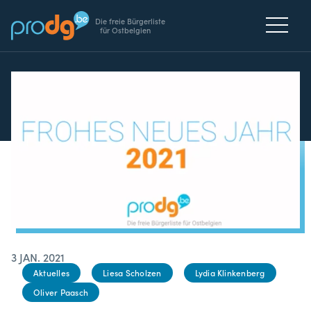
Die freie Bürgerliste
für Ostbelgien
3 JAN. 2021
Aktuelles
Liesa Scholzen
Lydia Klinkenberg
Oliver Paasch