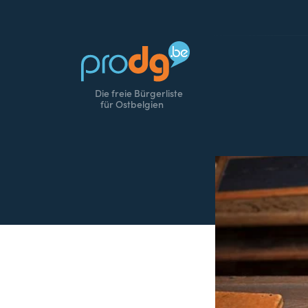
Die freie Bürgerliste
für Ostbelgien