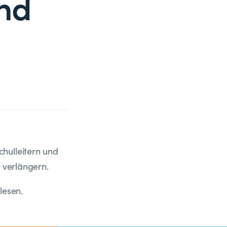
und
hulleitern und
u verlängern.
lesen.