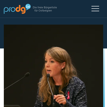
Die freie Bürgerliste
für Ostbelgien