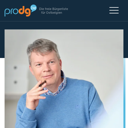
Die freie Bürgerliste
für Ostbelgien