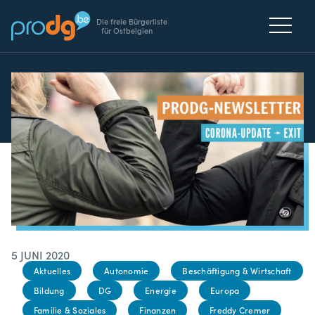
Die freie Bürgerliste
für Ostbelgien
5 JUNI 2020
Aktuelles
Autonomie
Beschäftigung & Wirtschaft
Bildung
DG
Energie
Europa
Familie & Soziales
Finanzen
Freddy Cremer