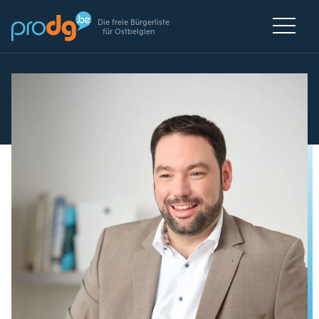
Die freie Bürgerliste
für Ostbelgien