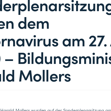
erplenarsitzun
en dem
rnavirus am 27. 
 – Bildungsmini
ld Mollers
 Harald Mollers wurden auf der Sonderplenarsitzung am 