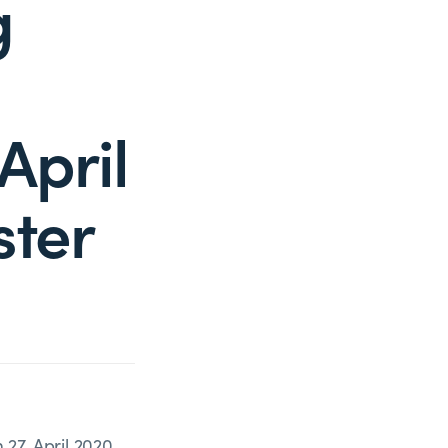
g
April
ster
27. April 2020