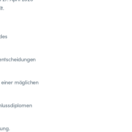
t.
des
sentscheidungen
einer möglichen
hlussdiplomen
ung.