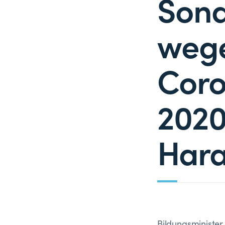
Sond
weg
Coro
2020
Hara
Bildungsminister