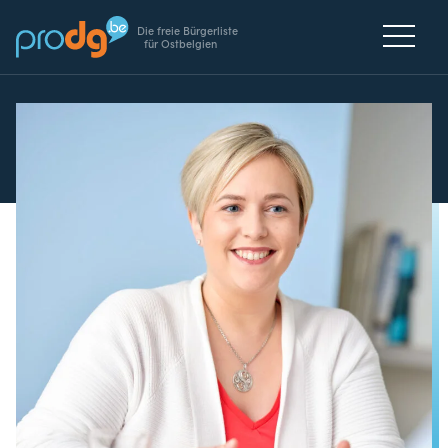
Die freie Bürgerliste
für Ostbelgien