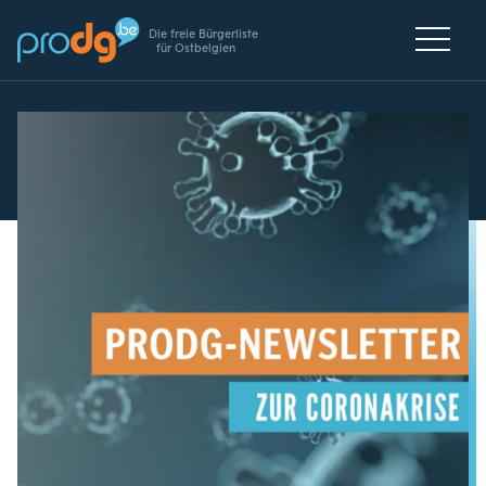
Die freie Bürgerliste
für Ostbelgien