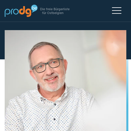
Die freie Bürgerliste
für Ostbelgien