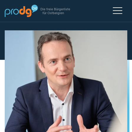
Die freie Bürgerliste
für Ostbelgien