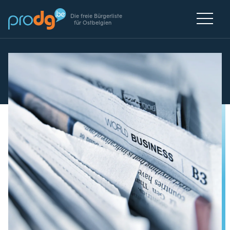
Die freie Bürgerliste
für Ostbelgien