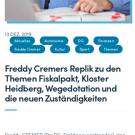
13 DEZ. 2019
Aktuelles
Autonomie
DG
Finanzen
Freddy Cremer
Kultur
Sport
Themen
Freddy Cremers Replik zu den
Themen Fiskalpakt, Kloster
Heidberg, Wegedotation und
die neuen Zuständigkeiten
Freddy CREMER (ProDG-Fraktionsvorsitzender) ging