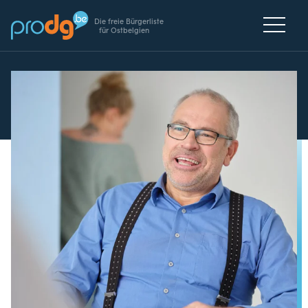
Die freie Bürgerliste
für Ostbelgien