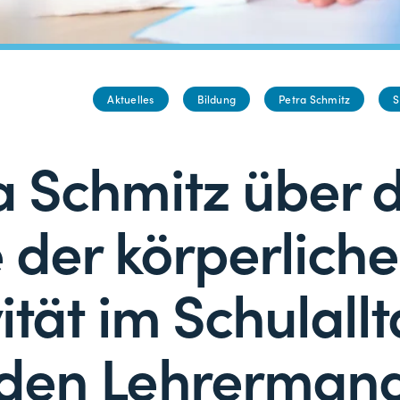
Aktuelles
Bildung
Petra Schmitz
S
a Schmitz über d
e der körperlich
ität im Schulall
den Lehrermang