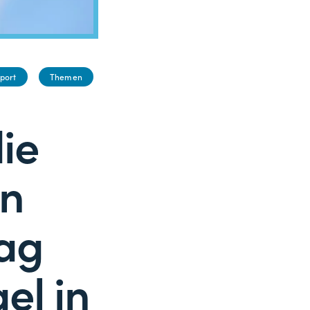
port
Themen
ie
en
tag
el in