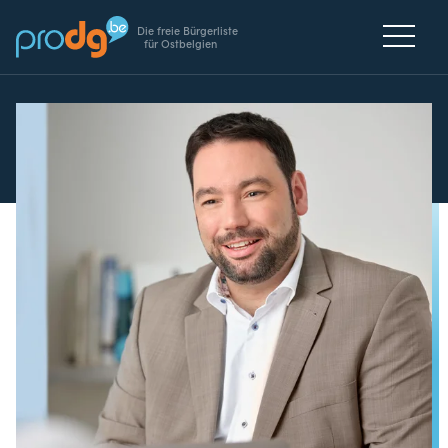
Die freie Bürgerliste
für Ostbelgien