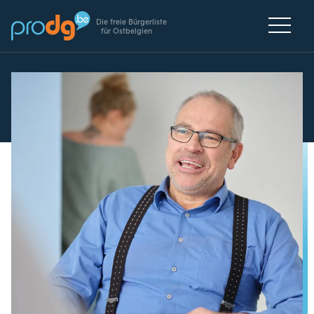
Die freie Bürgerliste
für Ostbelgien