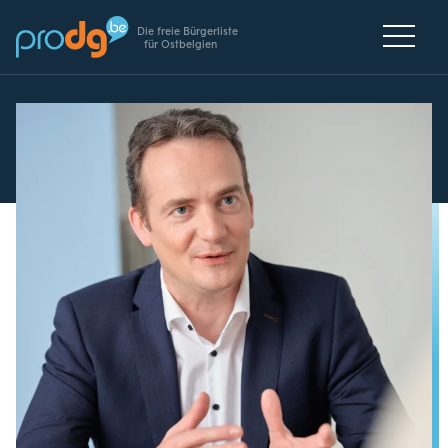
Die freie Bürgerliste
für Ostbelgien