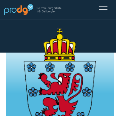
Die freie Bürgerliste
für Ostbelgien