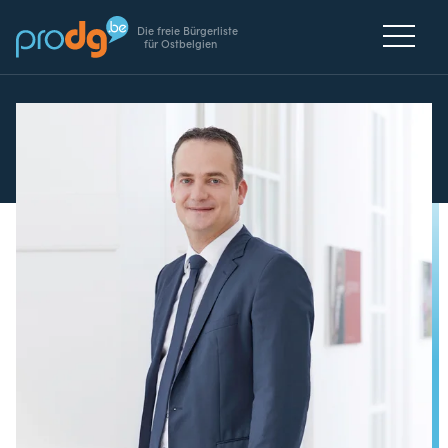
Die freie Bürgerliste
für Ostbelgien