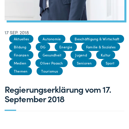
17 SEP. 2018
Aktuelles
Autonomie
Beschäftigung & Wirtschaft
Bildung
DG
Energie
Familie & Soziales
Finanzen
Gesundheit
Jugend
Kultur
Medien
Oliver Paasch
Senioren
Sport
Themen
Tourismus
Regierungserklärung vom 17.
September 2018