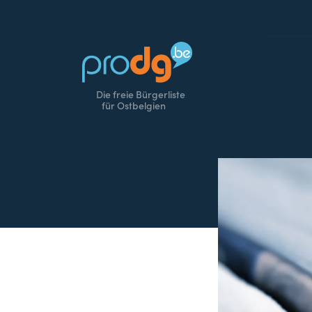
Die freie Bürgerliste
für Ostbelgien