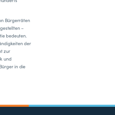
hunderts
von Bürgerräten
estellten –
tie bedeuten.
ändigkeiten der
t zur
ik und
ürger in die