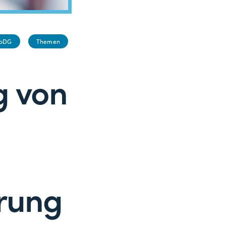
roDG
Themen
g von
rung