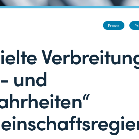
Presse
P
ielte Verbreitun
- und
hrheiten“
inschaftsregie