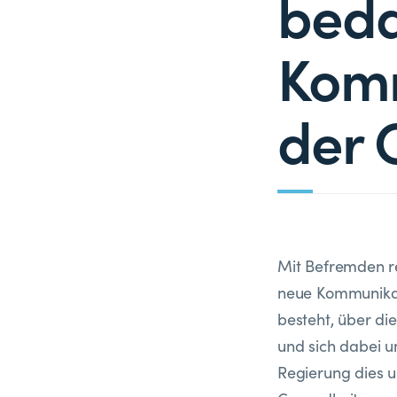
beda
Komm
der 
Mit Befremden r
neue Kommunikati
besteht, über di
und sich dabei u
Regierung dies 