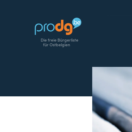
Die freie Bürgerliste
für Ostbelgien