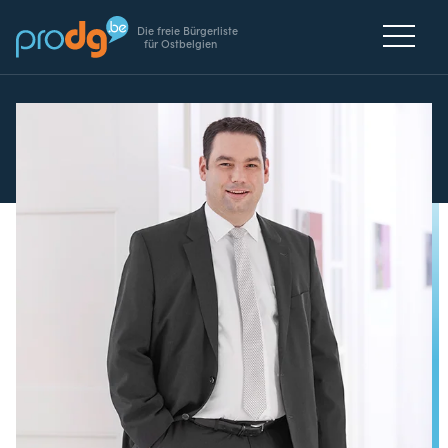
Die freie Bürgerliste
für Ostbelgien