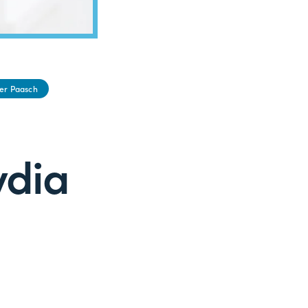
ver Paasch
ydia