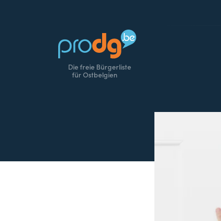
Die freie Bürgerliste
für Ostbelgien