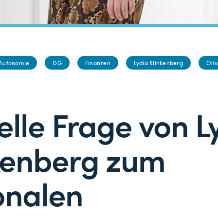
Autonomie
DG
Finanzen
Lydia Klinkenberg
Oli
elle Frage von L
kenberg zum
onalen