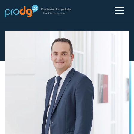
Die freie Bürgerliste
für Ostbelgien