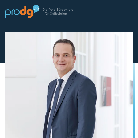
Die freie Bürgerliste
für Ostbelgien