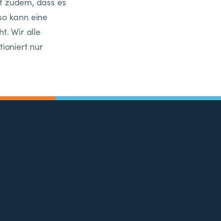
nt zudem, dass es
 so kann eine
t. Wir alle
ioniert nur