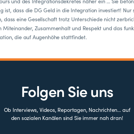
ours und des Integrationsdekretes näher ein … Sie beto
ig ist, dass die DG Geld in die Integration investiert! Nur
dass eine Gesellschaft trotz Unterschiede nicht zerbrich
n Miteinander, Zusammenhalt und Respekt und das funkt
ion, die auf Augenhöhe stattfindet.
Folgen Sie uns
Ob Interviews, Videos, Reportagen, Nachrichten… auf
den sozialen Kanälen sind Sie immer nah dran!