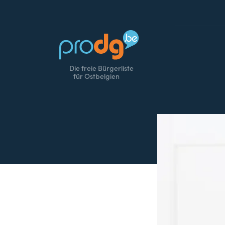
Die freie Bürgerliste
für Ostbelgien