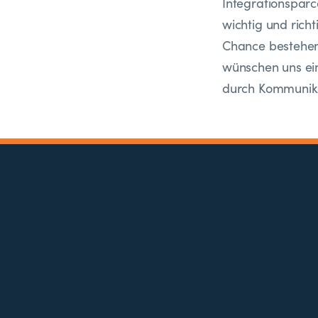
Integrationsparc
wichtig und richt
Chance bestehen, 
wünschen uns ei
durch Kommunikat