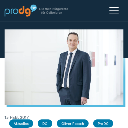
Die freie Bürgerliste
für Ostbelgien
13 FEB. 2017
Aktuelles
DG
Oliver Paasch
ProDG