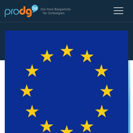
Die freie Bürgerliste
für Ostbelgien