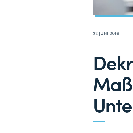
22 JUNI 2016
Dekr
Maß
Unte