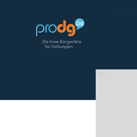
Die freie Bürgerliste
für Ostbelgien