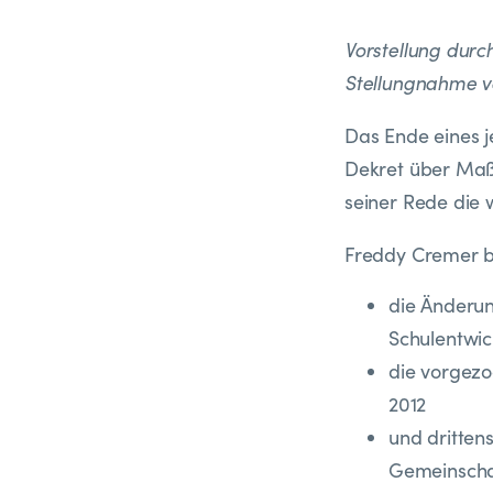
Vorstellung durc
Stellungnahme 
Das Ende eines j
Dekret über Maßn
seiner Rede die 
Freddy Cremer b
die Änderu
Schulentwic
die vorgezo
2012
und dritten
Gemeinscha