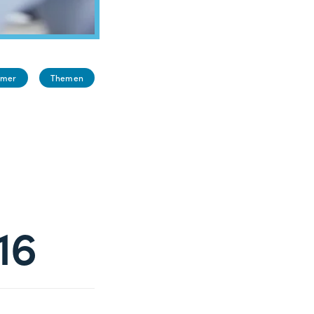
emer
Themen
16