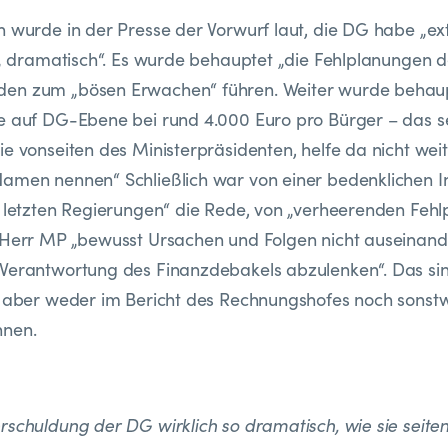
n wurde in der Presse der Vorwurf laut, die DG habe „e
i „ dramatisch“. Es wurde behauptet „die Fehlplanungen
en zum „bösen Erwachen“ führen. Weiter wurde behaup
e auf DG-Ebene bei rund 4.000 Euro pro Bürger – das se
ie vonseiten des Ministerpräsidenten, helfe da nicht we
amen nennen“ Schließlich war von einer bedenklichen In
r letzten Regierungen“ die Rede, von „verheerenden Feh
 Herr MP „bewusst Ursachen und Folgen nicht auseinand
 Verantwortung des Finanzdebakels abzulenken“. Das si
ch aber weder im Bericht des Rechnungshofes noch sons
nnen.
rschuldung der DG wirklich so dramatisch, wie sie seiten