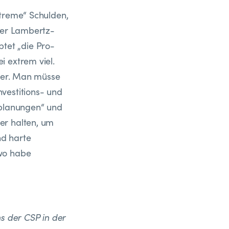
xtreme“ Schulden,
 der Lambertz-
tet „die Pro-
i extrem viel.
iter. Man müsse
vestitions- und
lplanungen“ und
er halten, um
nd harte
two habe
s der CSP in der