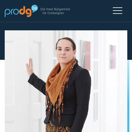
Die freie Bürgerliste
für Ostbelgien