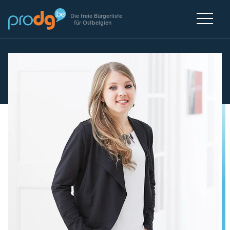
Die freie Bürgerliste
für Ostbelgien