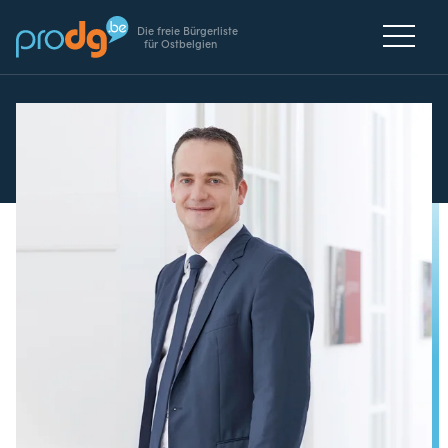
Die freie Bürgerliste
für Ostbelgien